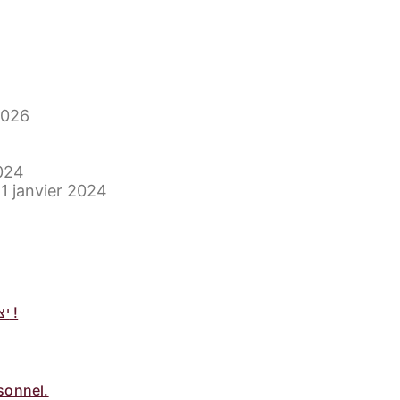
2026
024
11 janvier 2024
Identifie si la petite voix c’est le יצר הרע ou le יצר הטוב !
rsonnel.