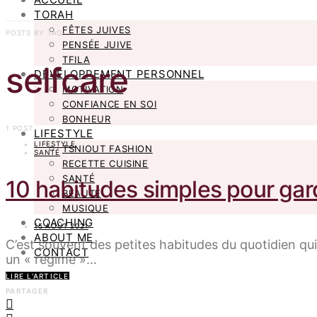
TORAH
FÊTES JUIVES
POSTS BY TAG
PENSÉE JUIVE
TFILA
selfcare
DÉVELOPPEMENT PERSONNEL
MOTIVATION
CONFIANCE EN SOI
BONHEUR
1 POST
LIFESTYLE
LIFESTYLE
TSNIOUT FASHION
SANTÉ
RECETTE CUISINE
SANTÉ
10 habitudes simples pour gard
BEAUTÉ
MUSIQUE
COACHING
15 AOÛT 2021
ABOUT ME
C’est souvent des petites habitudes du quotidien qui 
CONTACT
un « régime »…
LIRE L'ARTICLE
PARTAGER