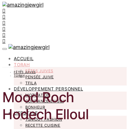
ACCUEIL
TORAH
FÊTES JUIVES
FÊTES JUIVES
TORAH
PENSÉE JUIVE
TFILA
DÉVELOPPEMENT PERSONNEL
Mood Roch
MOTIVATION
CONFIANCE EN SOI
BONHEUR
Hodech Elloul
LIFESTYLE
TSNIOUT FASHION
RECETTE CUISINE