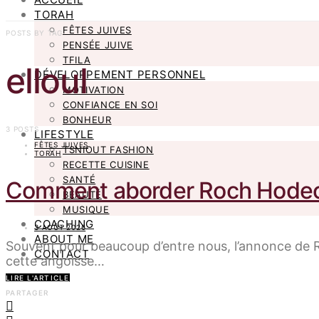
TORAH
FÊTES JUIVES
POSTS BY TAG
PENSÉE JUIVE
TFILA
elloul
DÉVELOPPEMENT PERSONNEL
MOTIVATION
CONFIANCE EN SOI
BONHEUR
3 POSTS
LIFESTYLE
FÊTES JUIVES
TSNIOUT FASHION
TORAH
RECETTE CUISINE
SANTÉ
Comment aborder Roch Hodech
BEAUTÉ
MUSIQUE
COACHING
3 AOÛT 2026
ABOUT ME
Souvent pour beaucoup d’entre nous, l’annonce de Roc
CONTACT
cette angoisse…
LIRE L'ARTICLE
PARTAGER