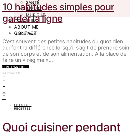
SANTÉ
10 habitudes simples pour
BEAUTÉ
MUSIQUE
garder la ligne
COACHING
ABOUT ME
CONTACT
15 AOÛT 2021
C’est souvent des petites habitudes du quotidien
qui font la différence lorsqu’il s’agit de prendre soin
de son corps et de son alimentation. A la place de
faire un « régime »…
LIRE L'ARTICLE
PARTAGER
LIFESTYLE
RECETTES
Quoi cuisiner pendant