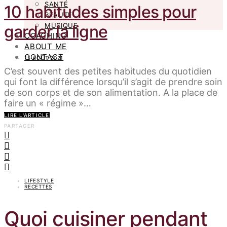
SANTÉ
10 habitudes simples pour
BEAUTÉ
MUSIQUE
garder la ligne
COACHING
ABOUT ME
CONTACT
15 AOÛT 2021
C’est souvent des petites habitudes du quotidien
qui font la différence lorsqu’il s’agit de prendre soin
de son corps et de son alimentation. A la place de
faire un « régime »…
LIRE L'ARTICLE
PARTAGER
LIFESTYLE
RECETTES
Quoi cuisiner pendant