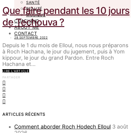
SANTÉ
Que faire pendant les 10 jours
BEAUTÉ
MUSIQUE
de Techouva ?
COACHING
ABOUT ME
CONTACT
28 SEPTEMBRE 2022
Depuis le 1 du mois de Elloul, nous nous préparons
à Roch Hachana, le jour du jugement, puis à Yom
kippour, le jour du grand Pardon. Entre Roch
Hachana et…
LIRE L'ARTICLE
PARTAGER
ARTICLES RÉCENTS
Comment aborder Roch Hodech Elloul
3 août
2026