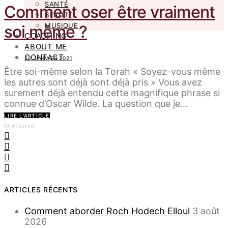
SANTÉ
Comment oser être vraiment
BEAUTÉ
MUSIQUE
soi même ?
COACHING
ABOUT ME
CONTACT
20 JANVIER 2021
Être soi-même selon la Torah « Soyez-vous même
les autres sont déjà sont déjà pris » Vous avez
surement déjà entendu cette magnifique phrase si
connue d’Oscar Wilde. La question que je…
LIRE L'ARTICLE
PARTAGER
ARTICLES RÉCENTS
Comment aborder Roch Hodech Elloul
3 août
2026