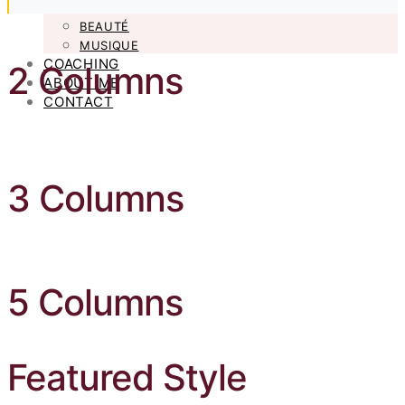
SANTÉ
BEAUTÉ
MUSIQUE
COACHING
2 Columns
ABOUT ME
CONTACT
3 Columns
5 Columns
Featured Style