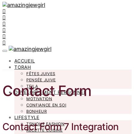
ACCUEIL
TORAH
FÊTES JUIVES
PENSÉE JUIVE
Contact Form
TFILA
DÉVELOPPEMENT PERSONNEL
MOTIVATION
CONFIANCE EN SOI
BONHEUR
LIFESTYLE
Contact Form 7 Integration
TSNIOUT FASHION
RECETTE CUISINE