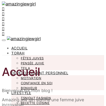
ACCUEIL
TORAH
FÊTES JUIVES
PENSÉE JUIVE
Accueil
TFILA
DÉVELOPPEMENT PERSONNEL
MOTIVATION
CONFIANCE EN SOI
BONHEUR
Bienvenue sur mon blog !
LIFESTYLE
TSNIOUT FASHION
Amazing jew girl signifie une femme juive
RECETTE CUISINE
incroyable!