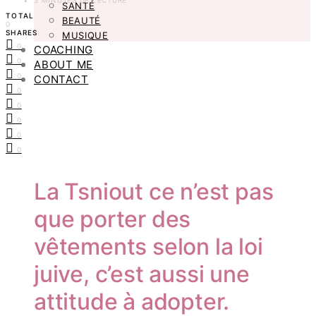
3 MINUTES DE LECTURE
SANTÉ
TOTAL
BEAUTÉ
0
SHARES
MUSIQUE
0
COACHING
0
ABOUT ME
0
CONTACT
0
0
0
0
0
La Tsniout ce n’est pas
que porter des
vêtements selon la loi
juive, c’est aussi une
attitude à adopter.