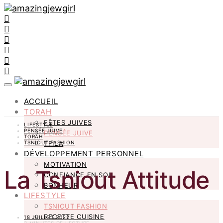
ACCUEIL
TORAH
FÊTES JUIVES
LIFESTYLE
PENSÉE JUIVE
PENSÉE JUIVE
TORAH
TSNIOUT FASHION
TFILA
DÉVELOPPEMENT PERSONNEL
MOTIVATION
La Tsniout Attitude
CONFIANCE EN SOI
BONHEUR
LIFESTYLE
TSNIOUT FASHION
RECETTE CUISINE
18 JUILLET 2022