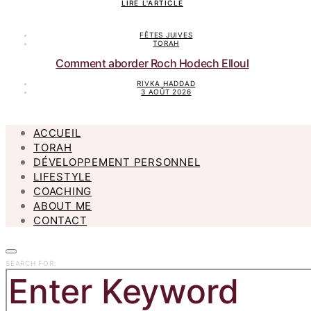
LIRE L'ARTICLE
FÊTES JUIVES
TORAH
Comment aborder Roch Hodech Elloul
RIVKA HADDAD
3 AOÛT 2026
ACCUEIL
TORAH
DÉVELOPPEMENT PERSONNEL
LIFESTYLE
COACHING
ABOUT ME
CONTACT
SEARCH FOR: