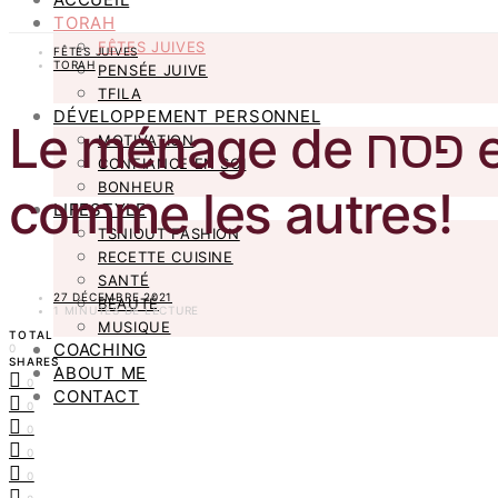
TORAH
FÊTES JUIVES
FÊTES JUIVES
TORAH
PENSÉE JUIVE
TFILA
DÉVELOPPEMENT PERSONNEL
Le ménage de פסח et la recherche du חמץ, une מצוה pas
MOTIVATION
CONFIANCE EN SOI
BONHEUR
comme les autres!
LIFESTYLE
TSNIOUT FASHION
RECETTE CUISINE
SANTÉ
27 DÉCEMBRE 2021
BEAUTÉ
1 MINUTES DE LECTURE
MUSIQUE
TOTAL
COACHING
0
SHARES
ABOUT ME
0
CONTACT
0
0
0
0