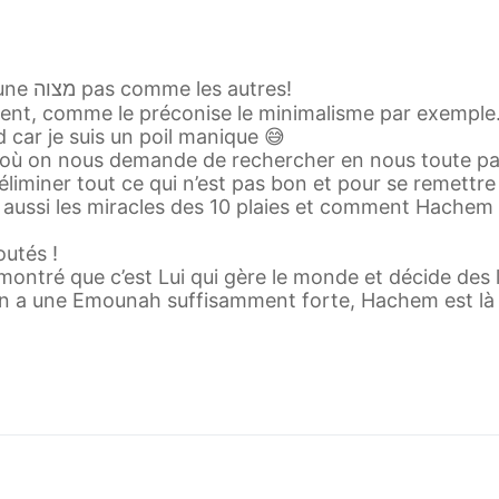
Le ménage 🧹 🧺 🧽 de פסח et la recherche du חמץ, une מצוה pas comme les autres!
lement, comme le préconise le minimalisme par exemple
d car je suis un poil manique 😅
ère, où on nous demande de rechercher en nous toute p
liminer tout ce qui n’est pas bon et pour se remettre l
e aussi les miracles des 10 plaies et comment Hachem 
utés !
montré que c’est Lui qui gère le monde et décide des l
 on a une Emounah suffisamment forte, Hachem est là e