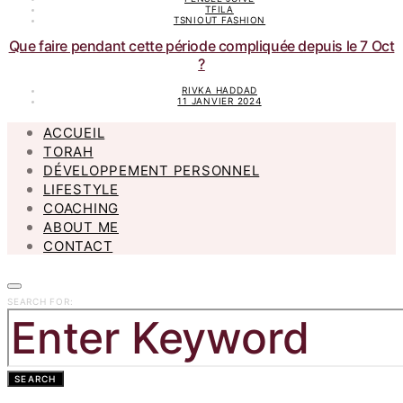
TFILA
TSNIOUT FASHION
Que faire pendant cette période compliquée depuis le 7 Oct
?
RIVKA HADDAD
11 JANVIER 2024
ACCUEIL
TORAH
DÉVELOPPEMENT PERSONNEL
LIFESTYLE
COACHING
ABOUT ME
CONTACT
SEARCH FOR:
SEARCH