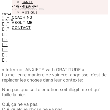
SANTÉ
27 DÉCEMBRE 2021
BEAUTÉ
2 MINUTES DE LECTURE
MUSIQUE
TOTAL
COACHING
0
SHARES
ABOUT ME
0
CONTACT
0
0
0
0
0
0
0
« Interrupt ANXIETY with GRATITUDE »
La meilleure manière de vaincre l’angoisse, c’est de
replacer les choses dans leur contexte:
Non pas que cette émotion soit illégitime et qu’il
faille la nier…
Oui, ça ne va pas.
Oui, quelque chose ne va pas.