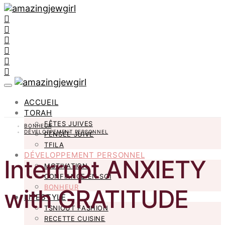
ACCUEIL
TORAH
FÊTES JUIVES
BONHEUR
DÉVELOPPEMENT PERSONNEL
PENSÉE JUIVE
TFILA
DÉVELOPPEMENT PERSONNEL
Interrupt ANXIETY
MOTIVATION
CONFIANCE EN SOI
BONHEUR
with GRATITUDE
LIFESTYLE
TSNIOUT FASHION
RECETTE CUISINE