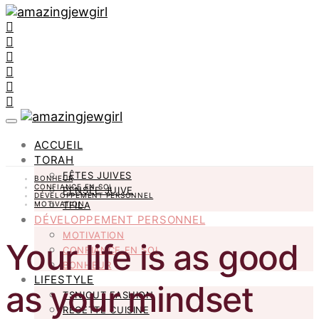
ACCUEIL
TORAH
FÊTES JUIVES
BONHEUR
CONFIANCE EN SOI
PENSÉE JUIVE
DÉVELOPPEMENT PERSONNEL
MOTIVATION
TFILA
DÉVELOPPEMENT PERSONNEL
MOTIVATION
Your life is as good
CONFIANCE EN SOI
BONHEUR
LIFESTYLE
as your mindset
TSNIOUT FASHION
RECETTE CUISINE