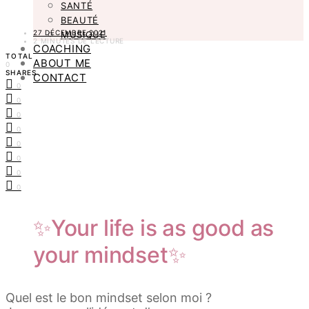
SANTÉ
BEAUTÉ
27 DÉCEMBRE 2021
MUSIQUE
2 MINUTES DE LECTURE
COACHING
TOTAL
ABOUT ME
0
SHARES
CONTACT
0
0
0
0
0
0
0
0
✨Your life is as good as
your mindset✨
Quel est le bon mindset selon moi ?