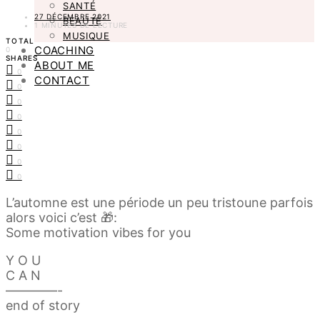
SANTÉ
27 DÉCEMBRE 2021
BEAUTÉ
1 MINUTES DE LECTURE
MUSIQUE
TOTAL
COACHING
0
SHARES
ABOUT ME
0
CONTACT
0
0
0
0
0
0
0
L’automne est une période un peu tristoune parfois
alors voici c’est 🎁:
Some motivation vibes for you
Y O U
C A N
————-
end of story