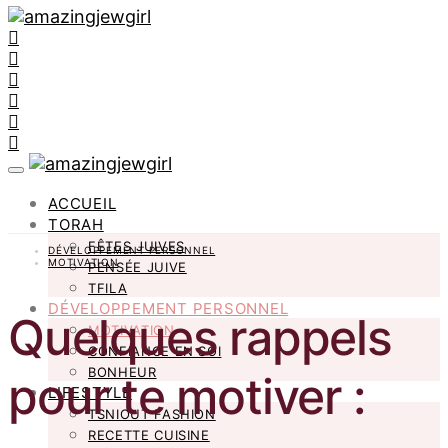
ACCUEIL
TORAH
FÊTES JUIVES
DÉVELOPPEMENT PERSONNEL
MOTIVATION
PENSÉE JUIVE
TFILA
DÉVELOPPEMENT PERSONNEL
Quelques rappels
MOTIVATION
CONFIANCE EN SOI
BONHEUR
pour te motiver :
LIFESTYLE
TSNIOUT FASHION
RECETTE CUISINE